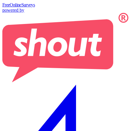
Free
OnlineSurveys
powered by