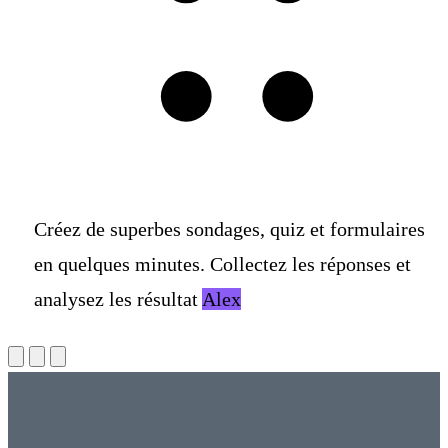
C
r
é
e
z
d
e
s
u
p
e
r
b
e
s
s
o
n
d
a
g
e
s
,
q
u
i
z
e
t
f
o
r
m
u
l
a
i
r
e
s
e
n
q
u
e
l
q
u
e
s
m
i
n
u
t
e
s
.
C
o
l
l
e
c
t
e
z
l
e
s
r
é
p
o
n
s
e
s
e
t
a
n
a
l
y
s
e
z
l
e
s
r
é
s
u
l
t
a
t
s
g
r
â
c
e
à
d
e
p
u
i
s
s
a
n
t
s
o
u
t
i
l
s
d
e
r
e
p
o
r
t
i
n
g
.
Alex