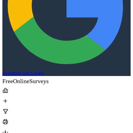
Regístrate con Google
FreeOnlineSurveys