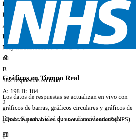
B
Insatisfecho
A: 5% / B: 6%
A
B
Muy insatisfecho
A: 3% / B: 3%
A
B
Gráficos en Tiempo Real
382 respuestas en total
A:
198
B:
184
Los datos de respuestas se actualizan en vivo con
2
gráficos de barras, gráficos circulares y gráficos de
líneas. Sin necesidad de actualización manual.
¿Qué tan probable es que nos recomiendes? (NPS)
0