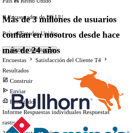
País
es
Reino Unido
B
Encuestados de EE.UU.
Más de 3 millones de usuarios
confían en nosotros desde hace
País
es
Estados Unidos
más de 24 años
AÑADIR COMPARACIÓN
Encuestas
Satisfacción del Cliente T4
Resultados
Construir
Enviar
Resultados
Informe
Respuestas individuales
Respuestas
rastreadas
382 respuestas
En vivo