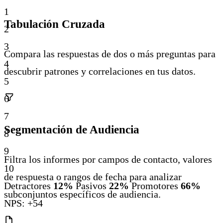
1
Tabulación Cruzada
2
3
Compara las respuestas de dos o más preguntas para
4
descubrir patrones y correlaciones en tus datos.
5
6
7
Segmentación de Audiencia
8
9
Filtra los informes por campos de contacto, valores
10
de respuesta o rangos de fecha para analizar
Detractores
12%
Pasivos
22%
Promotores
66%
subconjuntos específicos de audiencia.
NPS: +54