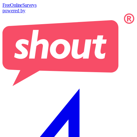
Free
OnlineSurveys
powered by