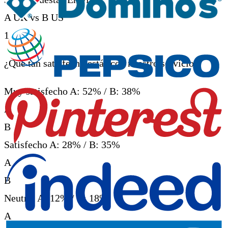
A UK
vs
B US
1
¿Qué tan satisfecho estás con nuestro servicio?
Muy satisfecho
A: 52% / B: 38%
A
B
Satisfecho
A: 28% / B: 35%
A
B
Neutral
A: 12% / B: 18%
A