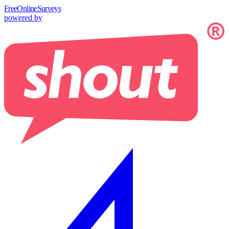
Free
OnlineSurveys
powered by