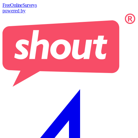
Free
OnlineSurveys
powered by